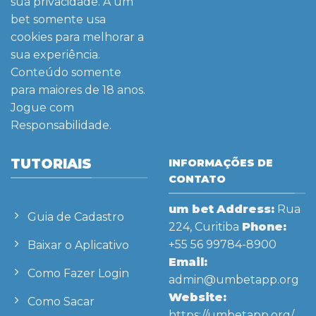
sua privacidade. A
um
bet
somente usa
cookies para melhorar a
sua experiência.
Conteúdo somente
para maiores de 18 anos.
Jogue com
Responsabilidade.
TUTORIAIS
INFORMAÇÕES DE
CONTATO
um bet
Address:
Rua
Guia de Cadastro
224, Curitiba
Phone:
+55 56 99784-8900
Baixar o Aplicativo
Email:
Como Fazer Login
admin@umbetapp.org
Website:
Como Sacar
https://umbetapp.org/