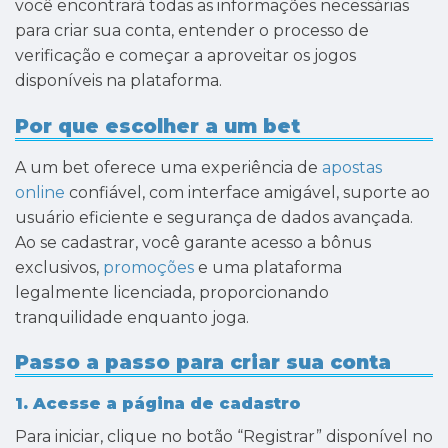
você encontrará todas as informações necessárias
para criar sua conta, entender o processo de
verificação e começar a aproveitar os jogos
disponíveis na plataforma.
Por que escolher a um bet
A um bet oferece uma experiência de
apostas
online
confiável, com interface amigável, suporte ao
usuário eficiente e segurança de dados avançada.
Ao se cadastrar, você garante acesso a bônus
exclusivos,
promoções
e uma plataforma
legalmente licenciada, proporcionando
tranquilidade enquanto joga.
Passo a passo para criar sua conta
1. Acesse a página de cadastro
Para iniciar, clique no botão “Registrar” disponível no