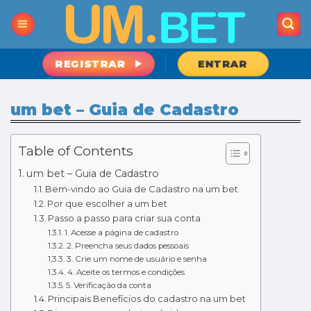
Skip
to
content
REGISTRAR
ENTRAR
um bet – Guia de Cadastro
Table of Contents
um bet – Guia de Cadastro
Bem-vindo ao Guia de Cadastro na um bet
Por que escolher a um bet
Passo a passo para criar sua conta
1. Acesse a página de cadastro
2. Preencha seus dados pessoais
3. Crie um nome de usuário e senha
4. Aceite os termos e condições
5. Verificação da conta
Principais Benefícios do cadastro na um bet