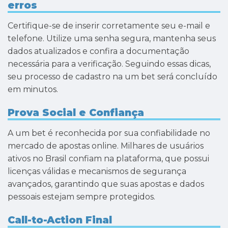
erros
Certifique-se de inserir corretamente seu e-mail e
telefone. Utilize uma senha segura, mantenha seus
dados atualizados e confira a documentação
necessária para a verificação. Seguindo essas dicas,
seu processo de cadastro na um bet será concluído
em minutos.
Prova Social e Confiança
A um bet é reconhecida por sua confiabilidade no
mercado de apostas online. Milhares de usuários
ativos no Brasil confiam na plataforma, que possui
licenças válidas e mecanismos de segurança
avançados, garantindo que suas apostas e dados
pessoais estejam sempre protegidos.
Call-to-Action Final