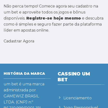
Não perca tempo! Comece agora seu cadastro na
um bet e aproveite todos os jogos e bônus
disponíveis.
Registre-se hoje mesmo
e descubra
como é simples e seguro fazer parte da plataforma
líder em apostas online.
Cadastrar Agora
CASSINO UM
HISTÓRIA DA MARCA
BET
um bet
é uma marca
administrada por
GAMEWIZ BRASIL
Licenciamento
LTDA. (CNPJ n.º
Jogo Responsável