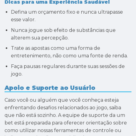
Dicas para uma Experiência Saudável
Defina um orçamento fixo e nunca ultrapasse
esse valor.
Nunca jogue sob efeito de substâncias que
alterem sua percepção.
Trate as apostas como uma forma de
entretenimento, não como uma fonte de renda.
Faça pausas regulares durante suas sessões de
jogo.
Apoio e Suporte ao Usuário
Caso você ou alguém que você conheça esteja
enfrentando desafios relacionados ao jogo, saiba
que não está sozinho. A equipe de suporte da um
bet está preparada para oferecer orientação sobre
como utilizar nossas ferramentas de controle ou