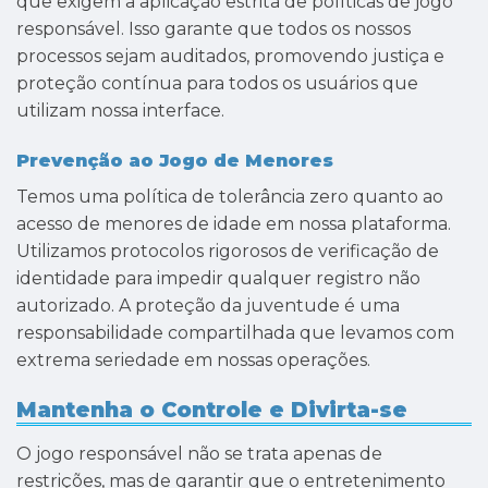
que exigem a aplicação estrita de políticas de jogo
responsável. Isso garante que todos os nossos
processos sejam auditados, promovendo justiça e
proteção contínua para todos os usuários que
utilizam nossa interface.
Prevenção ao Jogo de Menores
Temos uma política de tolerância zero quanto ao
acesso de menores de idade em nossa plataforma.
Utilizamos protocolos rigorosos de verificação de
identidade para impedir qualquer registro não
autorizado. A proteção da juventude é uma
responsabilidade compartilhada que levamos com
extrema seriedade em nossas operações.
Mantenha o Controle e Divirta-se
O jogo responsável não se trata apenas de
restrições, mas de garantir que o entretenimento