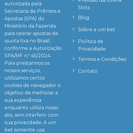
Previsão da loteria
autorizada pela
Slots
Secretaria de Prêmios e
Blog
Apostas (SPA) do
Ministério da Fazenda
Sobre a um bet
para operar apostas de
quota fixa no Brasil,
Política de
conforme a Autorização
Privacidade
SPA/MF n.º 45/2024.
Termos e Condições
Para prestarmos os
nossos serviços,
Contato
utilizamos certos
cookies de navegador o
objetivo de melhorar a
sua experiência
enquanto utiliza nosso
site, sem interferir com
sua privacidade. A
um
bet
somente usa