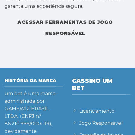
garanta uma experiência segura.
ACESSAR FERRAMENTAS DE JOGO
RESPONSÁVEL
CASSINO UM
HISTÓRIA DA MARCA
BET
um bet
é uma marca
administrada por
GAMEWIZ BRASIL
Licenciamento
LTDA. (CNPJ n.º
Jogo Responsável
86.210.999/0001-19),
devidamente