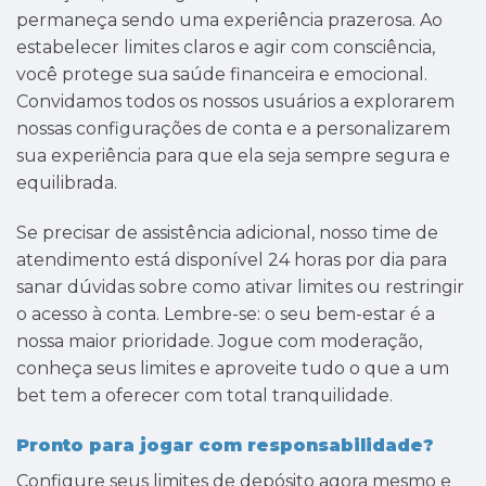
permaneça sendo uma experiência prazerosa. Ao
estabelecer limites claros e agir com consciência,
você protege sua saúde financeira e emocional.
Convidamos todos os nossos usuários a explorarem
nossas configurações de conta e a personalizarem
sua experiência para que ela seja sempre segura e
equilibrada.
Se precisar de assistência adicional, nosso time de
atendimento está disponível 24 horas por dia para
sanar dúvidas sobre como ativar limites ou restringir
o acesso à conta. Lembre-se: o seu bem-estar é a
nossa maior prioridade. Jogue com moderação,
conheça seus limites e aproveite tudo o que a um
bet tem a oferecer com total tranquilidade.
Pronto para jogar com responsabilidade?
Configure seus limites de depósito agora mesmo e