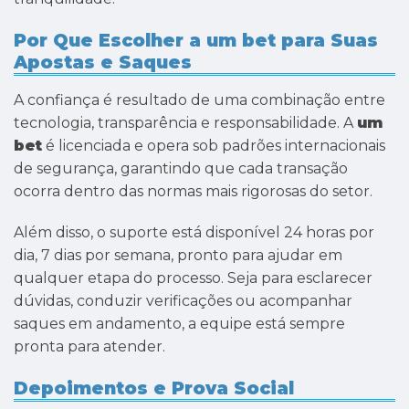
Por Que Escolher a um bet para Suas
Apostas e Saques
A confiança é resultado de uma combinação entre
tecnologia, transparência e responsabilidade. A
um
bet
é licenciada e opera sob padrões internacionais
de segurança, garantindo que cada transação
ocorra dentro das normas mais rigorosas do setor.
Além disso, o suporte está disponível 24 horas por
dia, 7 dias por semana, pronto para ajudar em
qualquer etapa do processo. Seja para esclarecer
dúvidas, conduzir verificações ou acompanhar
saques em andamento, a equipe está sempre
pronta para atender.
Depoimentos e Prova Social