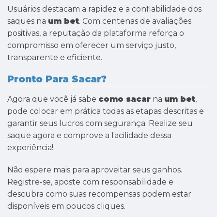
Usuários destacam a rapidez e a confiabilidade dos
saques na
um bet
. Com centenas de avaliações
positivas, a reputação da plataforma reforça o
compromisso em oferecer um serviço justo,
transparente e eficiente.
Pronto Para Sacar?
Agora que você já sabe
como sacar
na
um bet
,
pode colocar em prática todas as etapas descritas e
garantir seus lucros com segurança. Realize seu
saque agora e comprove a facilidade dessa
experiência!
Não espere mais para aproveitar seus ganhos.
Registre-se, aposte com responsabilidade e
descubra como suas recompensas podem estar
disponíveis em poucos cliques.