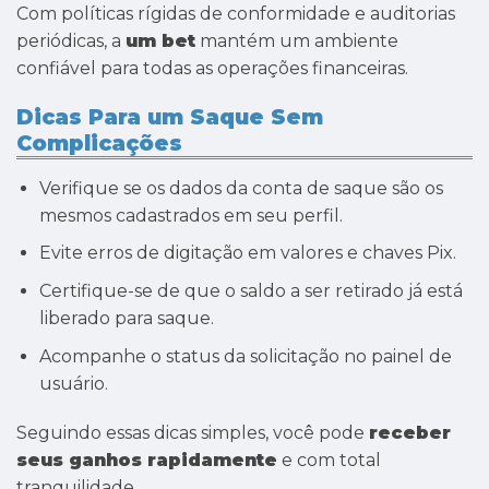
Com políticas rígidas de conformidade e auditorias
periódicas, a
um bet
mantém um ambiente
confiável para todas as operações financeiras.
Dicas Para um Saque Sem
Complicações
Verifique se os dados da conta de saque são os
mesmos cadastrados em seu perfil.
Evite erros de digitação em valores e chaves Pix.
Certifique-se de que o saldo a ser retirado já está
liberado para saque.
Acompanhe o status da solicitação no painel de
usuário.
Seguindo essas dicas simples, você pode
receber
seus ganhos rapidamente
e com total
tranquilidade.