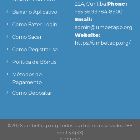
224, Curitiba
Phone:
+55 56 99784-8900
Baixar o Aplicativo
Email:
Como Fazer Login
admin@umbetapp.org
Website:
Como Sacar
https://umbetapp.org/
Como Registrar-se
Política de Bônus
Métodos de
Pagamento
Como Depositar
©2026 umbetapp.org Todos os direitos reservados 18+
ver:1.3.4(3X)
SITEMAP