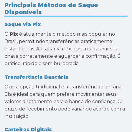
Principais Métodos de Saque
Disponíveis
Saque via Pix
O
Pix
é atualmente o método mais popular no
Brasil, permitindo transferências praticamente
instantâneas. Ao sacar via Pix, basta cadastrar sua
chave corretamente e aguardar a confirmação. É
prático, rápido e sem burocracia.
Transferência Bancária
Outra opção tradicional é a transferência bancária.
Ela é ideal para quem prefere movimentar seus
valores diretamente para o banco de confiança. O
prazo de recebimento pode variar de acordo com a
instituição.
Carteiras Digitais