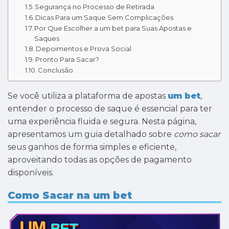
Segurança no Processo de Retirada
Dicas Para um Saque Sem Complicações
Por Que Escolher a um bet para Suas Apostas e
Saques
Depoimentos e Prova Social
Pronto Para Sacar?
Conclusão
Se você utiliza a plataforma de apostas
um bet
,
entender o processo de saque é essencial para ter
uma experiência fluida e segura. Nesta página,
apresentamos um guia detalhado sobre
como sacar
seus ganhos de forma simples e eficiente,
aproveitando todas as opções de pagamento
disponíveis.
Como Sacar na um bet