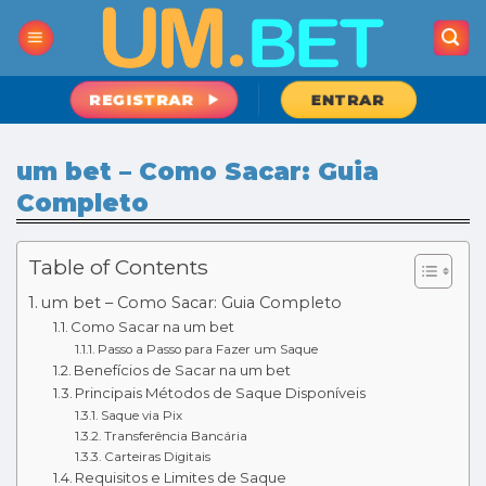
Skip
to
content
REGISTRAR
ENTRAR
um bet – Como Sacar: Guia
Completo
Table of Contents
um bet – Como Sacar: Guia Completo
Como Sacar na um bet
Passo a Passo para Fazer um Saque
Benefícios de Sacar na um bet
Principais Métodos de Saque Disponíveis
Saque via Pix
Transferência Bancária
Carteiras Digitais
Requisitos e Limites de Saque