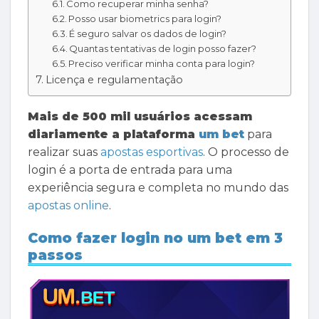
Como recuperar minha senha?
Posso usar biometrics para login?
É seguro salvar os dados de login?
Quantas tentativas de login posso fazer?
Preciso verificar minha conta para login?
Licença e regulamentação
Mais de 500 mil usuários acessam
diariamente a plataforma
um bet
para
realizar suas
apostas esportivas
. O processo de
login é a porta de entrada para uma
experiência segura e completa no mundo das
apostas online
.
Como fazer
login no um bet
em 3
passos