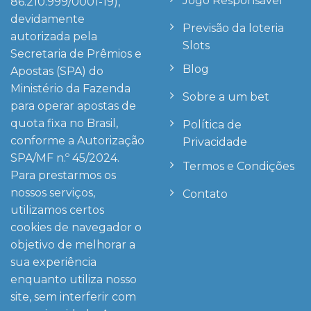
Jogo Responsável
86.210.999/0001-19),
devidamente
Previsão da loteria
autorizada pela
Slots
Secretaria de Prêmios e
Blog
Apostas (SPA) do
Ministério da Fazenda
Sobre a um bet
para operar apostas de
quota fixa no Brasil,
Política de
conforme a Autorização
Privacidade
SPA/MF n.º 45/2024.
Termos e Condições
Para prestarmos os
nossos serviços,
Contato
utilizamos certos
cookies de navegador o
objetivo de melhorar a
sua experiência
enquanto utiliza nosso
site, sem interferir com