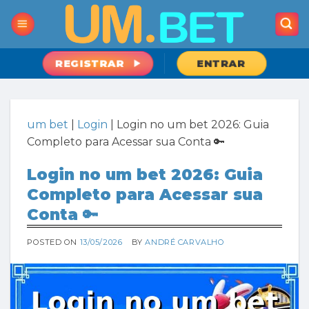
Skip
to
content
REGISTRAR
ENTRAR
um bet
|
Login
|
Login no um bet 2026: Guia
Completo para Acessar sua Conta 🔑
Login no um bet 2026: Guia
Completo para Acessar sua
Conta 🔑
POSTED ON
13/05/2026
BY
ANDRÉ CARVALHO