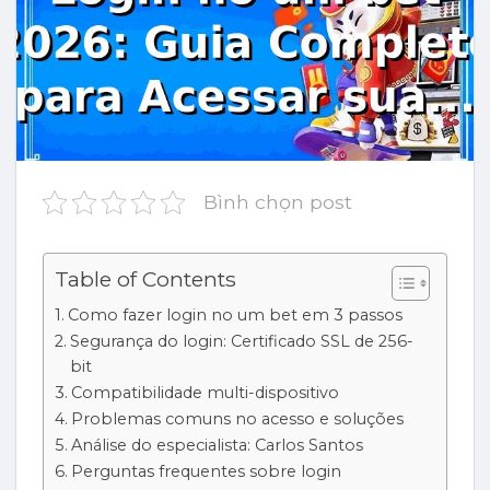
Bình chọn post
Table of Contents
Como fazer login no um bet em 3 passos
Segurança do login: Certificado SSL de 256-
bit
Compatibilidade multi-dispositivo
Problemas comuns no acesso e soluções
Análise do especialista: Carlos Santos
Perguntas frequentes sobre login